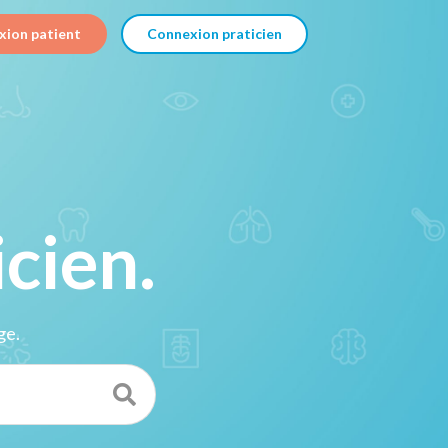
xion patient
Connexion praticien
cien.
ge.