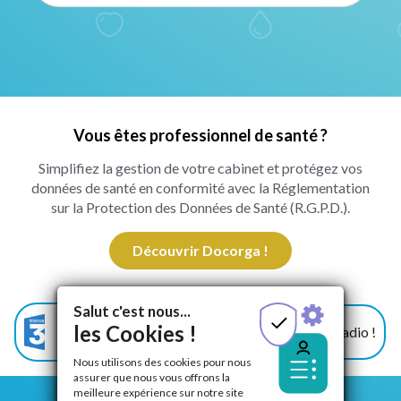
Vous êtes professionnel de santé ?
Simplifiez la gestion de votre cabinet et protégez vos
données de santé en conformité avec la Réglementation
sur la Protection des Données de Santé (R.G.P.D.).
Découvrir Docorga !
Salut c'est nous...
Docorga sur France 3
les Cookies !
Docorga à la radio !
!
Nous utilisons des cookies pour nous
assurer que nous vous offrons la
meilleure expérience sur notre site