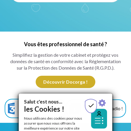
Vous êtes professionnel de santé ?
Simplifiez la gestion de votre cabinet et protégez vos
données de santé en conformité avec la Réglementation
sur la Protection des Données de Santé (R.G.P.D.).
Découvrir Docorga !
Salut c'est nous...
Docorga sur France 3
les Cookies !
Docorga à la radio !
!
Nous utilisons des cookies pour nous
assurer que nous vous offrons la
meilleure expérience sur notre site